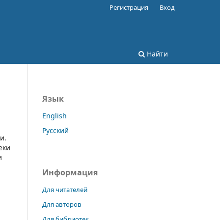
Регистрация
Вход
Найти
Язык
English
Русский
и.
еки
и
Информация
Для читателей
Для авторов
Для библиотек